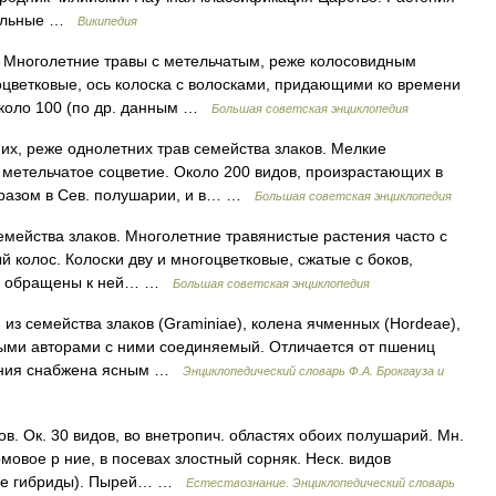
одольные …
Википедия
Многолетние травы с метельчатым, реже колосовидным
цветковые, ось колоска с волосками, придающими ко времени
Около 100 (по др. данным …
Большая советская энциклопедия
, реже однолетних трав семейства злаков. Мелкие
 метельчатое соцветие. Около 200 видов, произрастающих в
бразом в Сев. полушарии, и в… …
Большая советская энциклопедия
йства злаков. Многолетние травянистые растения часто с
 колос. Колоски дву и многоцветковые, сжатые с боков,
и и обращены к ней… …
Большая советская энциклопедия
 из семейства злаков (Graminiae), колена ячменных (Hordeae),
орыми авторами с ними соединяемый. Отличается от пшениц
вания снабжена ясным …
Энциклопедический словарь Ф.А. Брокгауза и
в. Ок. 30 видов, во внетропич. областях обоих полушарий. Мн.
мовое р ние, в посевах злостный сорняк. Неск. видов
ные гибриды). Пырей… …
Естествознание. Энциклопедический словарь