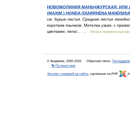
НОВОМОЛИНИЯ МАНЬЧЖУРСКАЯ, ИЛИ Д
(MAXIM.) HONDA (DIARRHENA MANDSHUR
см. бурые листья. Средние листья линейн
коротким язычком. Метелка узкая, с прижа
цветками, легко… …
Лесные травянистые ра
© Академик, 2000-2026
Обратная связь:
Техподдерж
👣 Путешествия
Экспорт словарей на сайты
, сделанные на PHP,
Jo