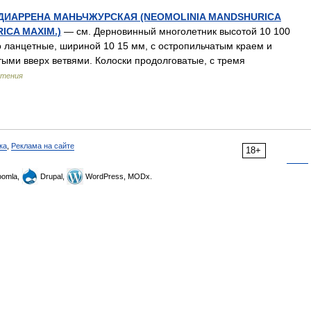
ИАРРЕНА МАНЬЧЖУРСКАЯ (NEOMOLINIA MANDSHURICA
ICA MAXIM.)
— см. Дерновинный многолетник высотой 10 100
о ланцетные, шириной 10 15 мм, с остропильчатым краем и
тыми вверх ветвями. Колоски продолговатые, с тремя
стения
ка
,
Реклама на сайте
18+
omla,
Drupal,
WordPress, MODx.