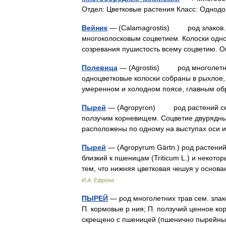
Отдел: Цветковые растения Класс: Одн
Вейник
— (Calamagrostis) род злаков. 
многоколосковым соцветием. Колоски одно
созревания пушистость всему соцветию. 
Полевица
— (Agrostis) род многолетних
одноцветковые колоски собраны в рыхлое,
умеренном и холодном поясе, главным о
Пырей
— (Agropyron) род растений семе
ползучим корневищем. Соцветие двурядный
расположены по одному на выступах ос
Пырей
— (Agropyrum Gärtn.) род растений
близкий к пшеницам (Triticum L.) и некот
тем, что нижняя цветковая чешуя у осно
И.А. Ефрона
ПЫРЕЙ
— род многолетних трав сем. злако
П. кормовые р ния; П. ползучий ценное кор
скрещено с пшеницей (пшенично пырей