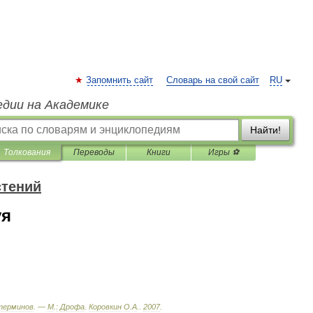
Запомнить сайт
Словарь на свой сайт
RU
едии на Академике
Найти!
Толкования
Переводы
Книги
Игры ⚽
стений
уя
терминов
. —
М
.
:
Дрофа
.
Коровкин
О
.
А
.
.
2007
.