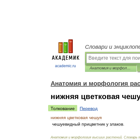
Словари и энциклоп
academic.ru
Анатомия и морфология растений
Анатомия и морфология ра
нижняя цветковая чеш
Толкование
Перевод
нижняя
цветковая
чешуя
чешуевидный
прицветник
у
злаков
.
Анатомия
и
морфология
высших
растений
.
Словарь