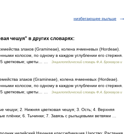
низбегающее рыльце
вая чешуя" в других словарях:
 семейства злаков (Gramineae), колена ячменевых (Hordeae).
нными колосом, по одному в каждом углублении его стержня.
 2 5 цветковые; цветы… …
Энциклопедический словарь Ф.А. Брокгауза и
 семейства злаков (Gramineae), колена ячменевых (Hordeae).
нными колосом, по одному в каждом углублении его стержня.
 2 5 цветковые; цветы… …
Энциклопедический словарь Ф.А. Брокгауза и
е чешуи; 2. Нижняя цветковая чешуя; 3. Ость; 4. Верхняя
вые плёнки; 6. Тычинки; 7. Завязь с рыльцевыми ветвями …
одник чилийский Научная классификация Царство: Растения