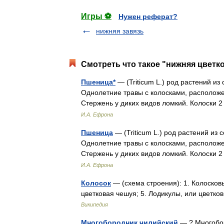
Игры ⚽
Нужен реферат?
нижняя завязь
Смотреть что такое "нижняя цветко
Пшеница*
— (Triticum L.) род растений из
Однолетние травы с колосками, расположе
Стержень у диких видов ломкий. Колоски
И.А. Ефрона
Пшеница
— (Triticum L.) род растений из
Однолетние травы с колосками, расположе
Стержень у диких видов ломкий. Колоски
И.А. Ефрона
Колосок
— (схема строения): 1. Колосковы
цветковая чешуя; 5. Лодикулы, или цветко
Википедия
Многобородник чилийский
— ? Многобор